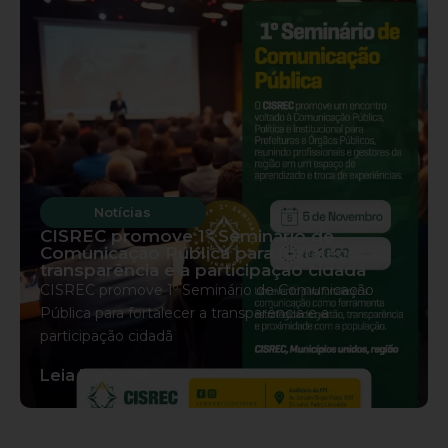
Notícias
CISREC promove 1º Seminário de
Comunicação Pública para fortalecer a
transparência e a participação cidadã
CISREC promove 1º Seminário de Comunicação
Pública para fortalecer a transparência e a
participação cidadã
s
Leia Mais