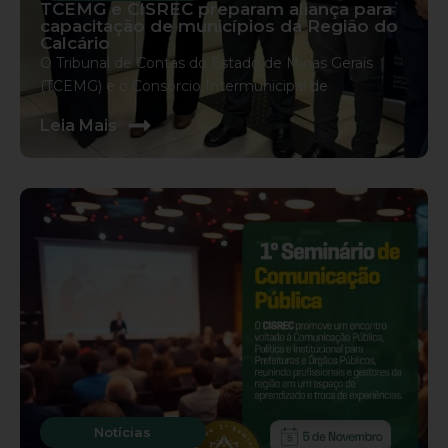
TCEMG e CISREC preparam aliança para
capacitação de municípios da Região do
Calcário
O Tribunal de Contas do Estado de Minas Gerais
(TCEMG) e o Consórcio Intermunicipal de
s
Leia Mais
Notícias