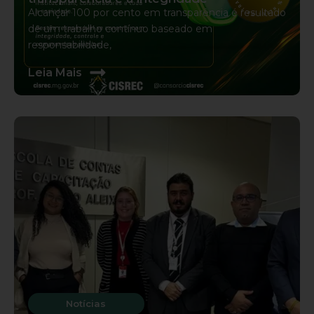
Alcançar 100 por cento em transparência é resultado
de um trabalho contínuo baseado em
responsabilidade,
s
Leia Mais
Notícias