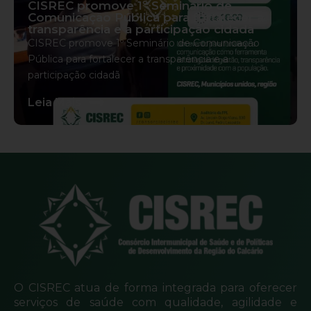
CISREC promove 1º Seminário de
Comunicação Pública para fortalecer a
transparência e a participação cidadã
CISREC promove 1º Seminário de Comunicação
Pública para fortalecer a transparência e a
participação cidadã
s
Leia Mais
O CISREC atua de forma integrada para oferecer
serviços de saúde com qualidade, agilidade e