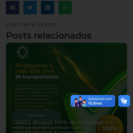
CONTINUE LENDO
Posts relacionados
Notícias
CISREC alcança 100% de Compliance e
reforça compromisso com a
transparência e a integridade