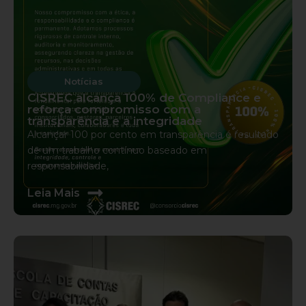
Notícias
CISREC alcança 100% de Compliance e
reforça compromisso com a
transparência e a integridade
Alcançar 100 por cento em transparência é resultado
de um trabalho contínuo baseado em
responsabilidade,
s
Leia Mais