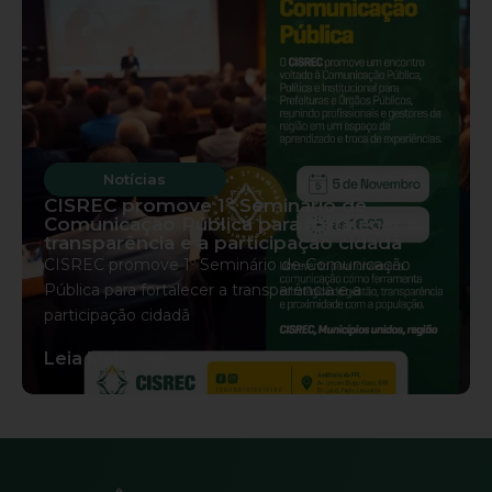
Notícias
CISREC promove 1º Seminário de
Comunicação Pública para fortalecer a
transparência e a participação cidadã
CISREC promove 1º Seminário de Comunicação
Pública para fortalecer a transparência e a
participação cidadã
s
Leia Mais