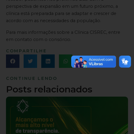
perspectiva de expansão em um futuro próximo, a
clínica está preparada para se adaptar e crescer de
acordo com as necessidades da população.
Para mais informações sobre a Clínica CISREC, entre
em contato com o consórcio.
COMPARTILHE
CONTINUE LENDO
Posts relacionados