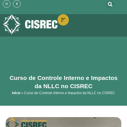
o
I
F
Ir
n
a
conteúdo
s
c
t
e
para
a
b
g
o
o
r
o
a
k
m
-
conteúdo
f
Curso de Controle Interno e Impactos
da NLLC no CISREC
Início
»
Curso de Controle Interno e Impactos da NLLC no CISREC