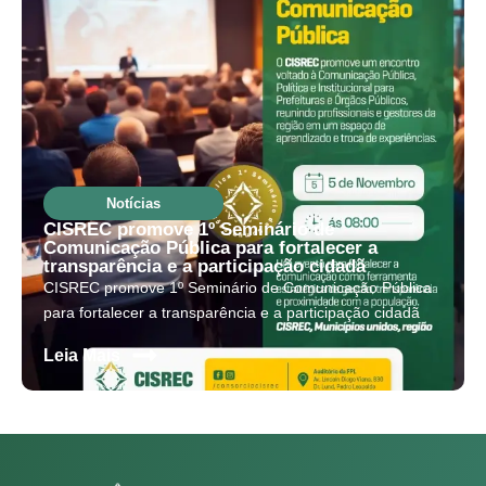
Notícias
CISREC promove 1º Seminário de
Comunicação Pública para fortalecer a
transparência e a participação cidadã
CISREC promove 1º Seminário de Comunicação Pública
para fortalecer a transparência e a participação cidadã
s
Leia Mais