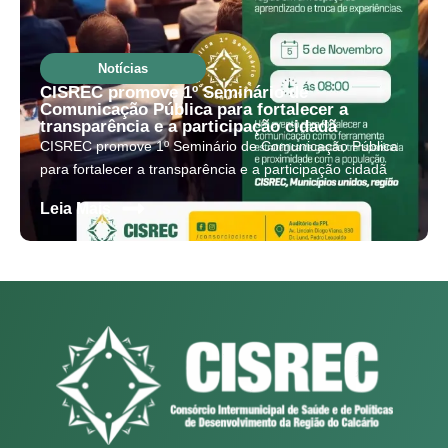
Notícias
CISREC promove 1º Seminário de
Comunicação Pública para fortalecer a
transparência e a participação cidadã
CISREC promove 1º Seminário de Comunicação Pública
para fortalecer a transparência e a participação cidadã
s
Leia Mais