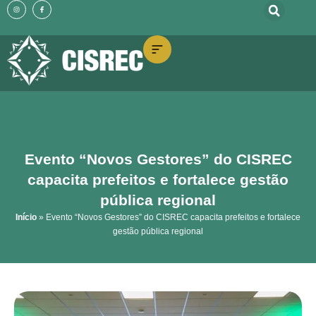
o
I
F
Ir
n
a
conteúdo
s
c
t
e
para
a
b
g
o
o
r
o
a
k
m
-
conteúdo
f
Evento “Novos Gestores” do CISREC
capacita prefeitos e fortalece gestão
pública regional
Início
»
Evento “Novos Gestores” do CISREC capacita prefeitos e fortalece
gestão pública regional