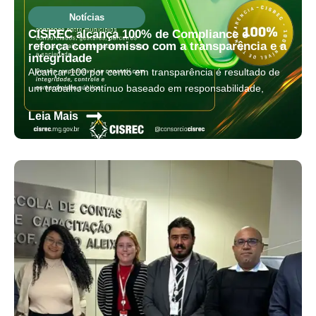
Notícias
CISREC alcança 100% de Compliance e
reforça compromisso com a transparência e a
integridade
Alcançar 100 por cento em transparência é resultado de
um trabalho contínuo baseado em responsabilidade,
s
Leia Mais