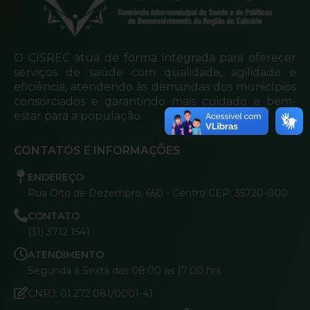
O CISREC atua de forma integrada para oferecer
serviços de saúde com qualidade, agilidade e
eficiência, atendendo às demandas dos municípios
consorciados e garantindo mais cuidado e bem-
estar para a população.
CONTATOS E INFORMAÇÕES
ENDEREÇO
Rua Oito de Dezembro, 650 - Centro CEP: 35720-000
CONTATO
(31) 3712 1541
ATENDIMENTO
Segunda à Sexta das 08:00 às 17:00 hrs
CNPJ: 01.272.081/0001-41