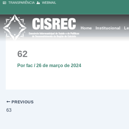
Ir
TRANSPARÊNCIA
WEBMAIL
conteúdo
para
o
conteúdo
Home
Institucional
Le
62
Por
fac
/
26 de março de 2024
PREVIOUS
63