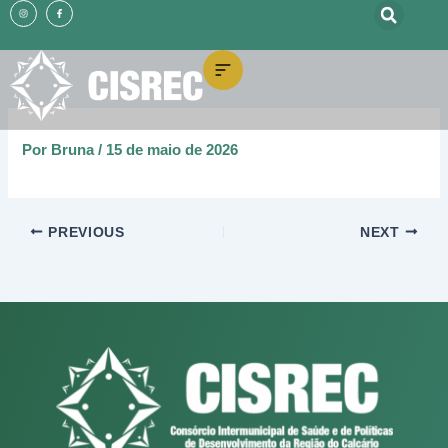
o
I
F
Ir
n
a
conteúdo
s
c
t
e
para
a
b
g
o
o
r
o
a
k
m
-
conteúdo
f
Por
Bruna
/
15 de maio de 2026
PREVIOUS
NEXT