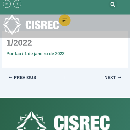
o
I
F
Ir
n
a
conteúdo
s
c
t
e
para
a
b
g
o
o
r
o
a
k
m
-
conteúdo
f
1/2022
Por
fac
/
1 de janeiro de 2022
PREVIOUS
NEXT