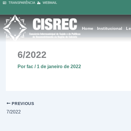
Ir
TRANSPARÊNCIA
WEBMAIL
conteúdo
para
o
conteúdo
Home
Institucional
Le
6/2022
Por
fac
/
1 de janeiro de 2022
PREVIOUS
7/2022