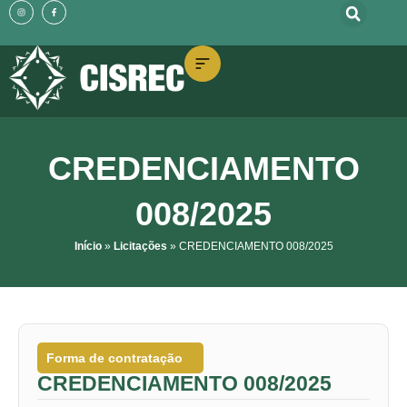
o
I
F
Ir
n
a
conteúdo
s
c
t
e
para
a
b
g
o
o
r
o
a
k
m
-
conteúdo
f
CREDENCIAMENTO
008/2025
Início
»
Licitações
»
CREDENCIAMENTO 008/2025
Forma de contratação
CREDENCIAMENTO 008/2025