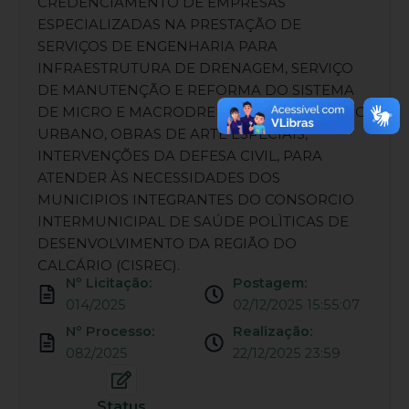
CREDENCIAMENTO DE EMPRESAS
ESPECIALIZADAS NA PRESTAÇÃO DE
SERVIÇOS DE ENGENHARIA PARA
INFRAESTRUTURA DE DRENAGEM, SERVIÇO
DE MANUTENÇÃO E REFORMA DO SISTEMA
DE MICRO E MACRODRENAGEM, MOBILIARIO
URBANO, OBRAS DE ARTE ESPECIAIS,
INTERVENÇÕES DA DEFESA CIVIL, PARA
ATENDER ÀS NECESSIDADES DOS
MUNICIPIOS INTEGRANTES DO CONSORCIO
INTERMUNICIPAL DE SAÚDE POLÌTICAS DE
DESENVOLVIMENTO DA REGIÃO DO
CALCÁRIO (CISREC).
Nº Licitação:
Postagem:
014/2025
02/12/2025 15:55:07
Nº Processo:
Realização:
082/2025
22/12/2025 23:59
Status