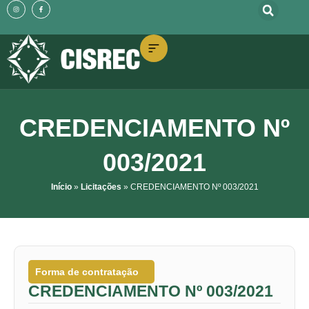
o
I
F
Ir
n
a
conteúdo
s
c
t
e
para
a
b
g
o
o
r
o
a
k
m
-
conteúdo
f
CREDENCIAMENTO Nº
003/2021
Início
»
Licitações
»
CREDENCIAMENTO Nº 003/2021
Forma de contratação
CREDENCIAMENTO Nº 003/2021