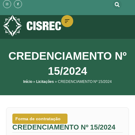
o
I
F
Ir
n
a
conteúdo
s
c
t
e
para
a
b
g
o
o
r
o
a
k
m
-
conteúdo
f
CREDENCIAMENTO Nº
15/2024
Início
»
Licitações
»
CREDENCIAMENTO Nº 15/2024
Forma de contratação
CREDENCIAMENTO Nº 15/2024