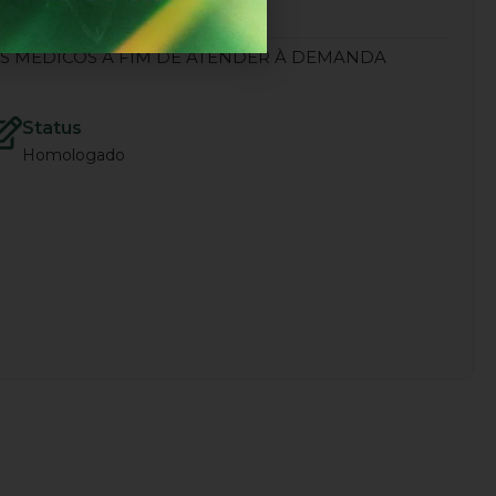
S MÉDICOS A FIM DE ATENDER À DEMANDA
Status
Homologado