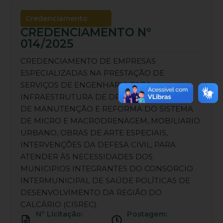
Credenciamento
CREDENCIAMENTO Nº
014/2025
CREDENCIAMENTO DE EMPRESAS
ESPECIALIZADAS NA PRESTAÇÃO DE
SERVIÇOS DE ENGENHARIA PARA
INFRAESTRUTURA DE DRENAGEM, SERVIÇO
DE MANUTENÇÃO E REFORMA DO SISTEMA
DE MICRO E MACRODRENAGEM, MOBILIARIO
URBANO, OBRAS DE ARTE ESPECIAIS,
INTERVENÇÕES DA DEFESA CIVIL, PARA
ATENDER ÀS NECESSIDADES DOS
MUNICIPIOS INTEGRANTES DO CONSORCIO
INTERMUNICIPAL DE SAÚDE POLÌTICAS DE
DESENVOLVIMENTO DA REGIÃO DO
CALCÁRIO (CISREC).
Nº Licitação:
Postagem: