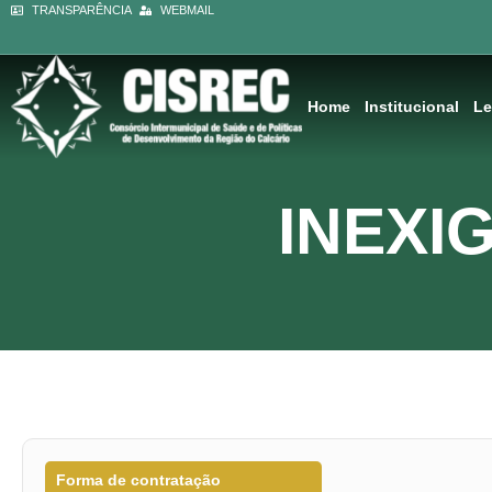
Ir
TRANSPARÊNCIA
WEBMAIL
conteúdo
para
o
conteúdo
Home
Institucional
Le
INEXIG
Forma de contratação