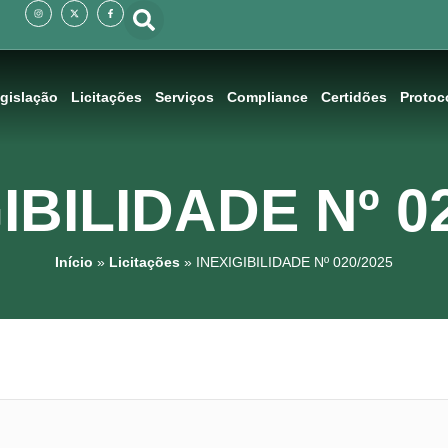
I
X
F
n
-
a
s
t
c
t
w
e
a
i
b
g
t
o
r
t
o
a
e
k
m
r
-
f
gislação
Licitações
Serviços
Compliance
Certidões
Protoc
IBILIDADE Nº 0
Início
»
Licitações
»
INEXIGIBILIDADE Nº 020/2025