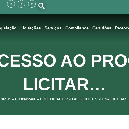
I
X
F
n
-
a
s
t
c
t
w
e
a
i
b
g
t
o
r
t
o
a
e
k
m
r
-
f
gislação
Licitações
Serviços
Compliance
Certidões
Protoc
ACESSO AO PR
LICITAR…
Início
»
Licitações
»
LINK DE ACESSO AO PROCESSO NA LICITAR