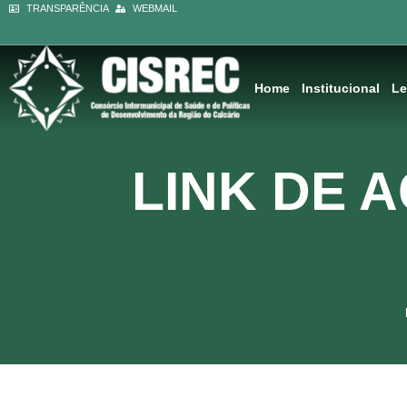
Ir
TRANSPARÊNCIA
WEBMAIL
conteúdo
para
o
conteúdo
Home
Institucional
Le
LINK DE 