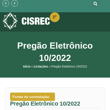
o
I
F
Ir
n
a
conteúdo
s
c
t
e
para
a
b
g
o
o
r
o
a
k
m
-
conteúdo
f
Pregão Eletrônico
10/2022
Início
»
Licitações
»
Pregão Eletrônico 10/2022
Forma de contratação
Pregão Eletrônico 10/2022