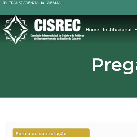
Ir
TRANSPARÊNCIA
WEBMAIL
conteúdo
para
o
conteúdo
Home
Institucional
Preg
Forma de contratação