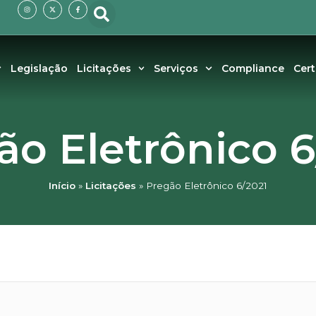
I
X
F
n
-
a
s
t
c
t
w
e
a
i
b
g
t
o
r
t
o
a
e
k
m
r
-
f
Legislação
Licitações
Serviços
Compliance
Cer
ão Eletrônico 6
Início
»
Licitações
»
Pregão Eletrônico 6/2021