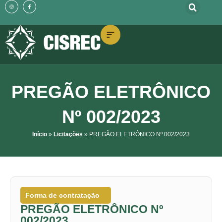
o
I
F
Ir
n
a
conteúdo
s
c
t
e
para
a
b
g
o
o
r
o
a
k
m
-
conteúdo
f
PREGÃO ELETRÔNICO
Nº 002/2023
Início
»
Licitações
»
PREGÃO ELETRÔNICO Nº 002/2023
Forma de contratação
PREGÃO ELETRÔNICO Nº
002/2023