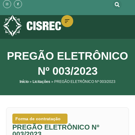
o
I
F
Ir
n
a
conteúdo
s
c
t
e
para
a
b
g
o
o
r
o
a
k
m
-
conteúdo
f
PREGÃO ELETRÔNICO
Nº 003/2023
Início
»
Licitações
»
PREGÃO ELETRÔNICO Nº 003/2023
Forma de contratação
PREGÃO ELETRÔNICO Nº
003/2023