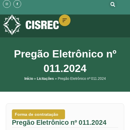
o
I
F
Ir
n
a
conteúdo
s
c
t
e
para
a
b
g
o
o
r
o
a
k
m
-
conteúdo
f
Pregão Eletrônico nº
011.2024
Início
»
Licitações
»
Pregão Eletrônico nº 011.2024
Forma de contratação
Pregão Eletrônico nº 011.2024