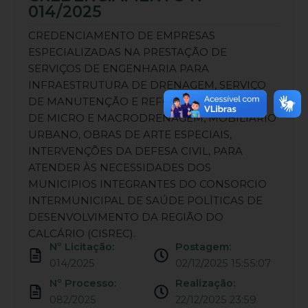
014/2025
CREDENCIAMENTO DE EMPRESAS
ESPECIALIZADAS NA PRESTAÇÃO DE
SERVIÇOS DE ENGENHARIA PARA
INFRAESTRUTURA DE DRENAGEM, SERVIÇO
DE MANUTENÇÃO E REFORMA DO SISTEMA
DE MICRO E MACRODRENAGEM, MOBILIARIO
URBANO, OBRAS DE ARTE ESPECIAIS,
INTERVENÇÕES DA DEFESA CIVIL, PARA
ATENDER ÀS NECESSIDADES DOS
MUNICIPIOS INTEGRANTES DO CONSORCIO
INTERMUNICIPAL DE SAÚDE POLÌTICAS DE
DESENVOLVIMENTO DA REGIÃO DO
CALCÁRIO (CISREC).
Nº Licitação:
Postagem:
014/2025
02/12/2025 15:55:07
Nº Processo:
Realização:
082/2025
22/12/2025 23:59