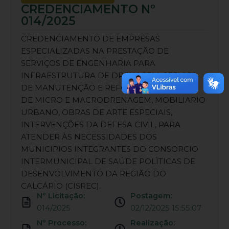
CREDENCIAMENTO Nº
014/2025
CREDENCIAMENTO DE EMPRESAS
ESPECIALIZADAS NA PRESTAÇÃO DE
SERVIÇOS DE ENGENHARIA PARA
INFRAESTRUTURA DE DRENAGEM, SERVIÇO
DE MANUTENÇÃO E REFORMA DO SISTEMA
DE MICRO E MACRODRENAGEM, MOBILIARIO
URBANO, OBRAS DE ARTE ESPECIAIS,
INTERVENÇÕES DA DEFESA CIVIL, PARA
ATENDER ÀS NECESSIDADES DOS
MUNICIPIOS INTEGRANTES DO CONSORCIO
INTERMUNICIPAL DE SAÚDE POLÌTICAS DE
DESENVOLVIMENTO DA REGIÃO DO
CALCÁRIO (CISREC).
Nº Licitação:
Postagem:
014/2025
02/12/2025 15:55:07
Nº Processo:
Realização: