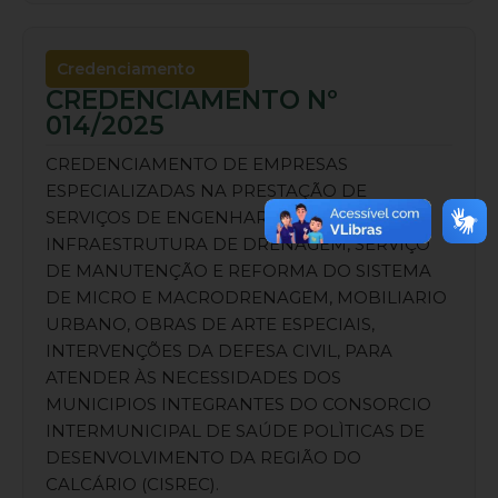
Credenciamento
CREDENCIAMENTO Nº
014/2025
CREDENCIAMENTO DE EMPRESAS
ESPECIALIZADAS NA PRESTAÇÃO DE
SERVIÇOS DE ENGENHARIA PARA
INFRAESTRUTURA DE DRENAGEM, SERVIÇO
DE MANUTENÇÃO E REFORMA DO SISTEMA
DE MICRO E MACRODRENAGEM, MOBILIARIO
URBANO, OBRAS DE ARTE ESPECIAIS,
INTERVENÇÕES DA DEFESA CIVIL, PARA
ATENDER ÀS NECESSIDADES DOS
MUNICIPIOS INTEGRANTES DO CONSORCIO
INTERMUNICIPAL DE SAÚDE POLÌTICAS DE
DESENVOLVIMENTO DA REGIÃO DO
CALCÁRIO (CISREC).