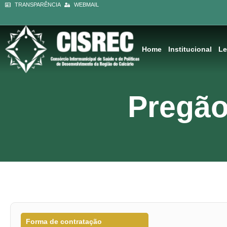
Ir
TRANSPARÊNCIA
WEBMAIL
conteúdo
para
o
conteúdo
Home
Institucional
Le
Pregão
Forma de contratação