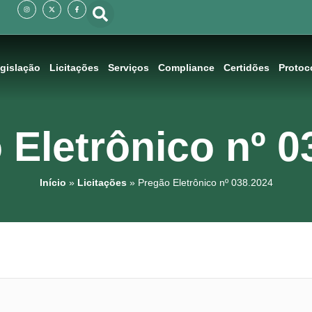
I
X
F
n
-
a
s
t
c
t
w
e
a
i
b
g
t
o
r
t
o
a
e
k
m
r
-
f
gislação
Licitações
Serviços
Compliance
Certidões
Protoc
 Eletrônico nº 0
Início
»
Licitações
»
Pregão Eletrônico nº 038.2024