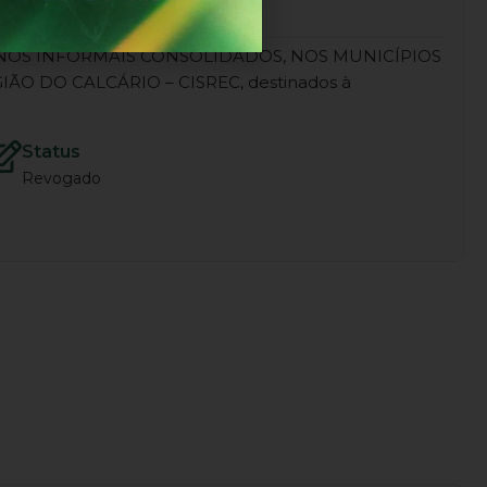
RBANOS INFORMAIS CONSOLIDADOS, NOS MUNICÍPIOS
 DO CALCÁRIO – CISREC, destinados à
Status
Revogado