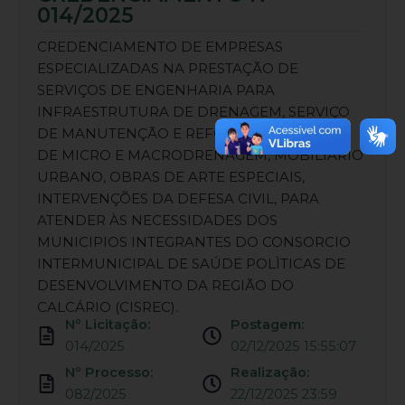
014/2025
CREDENCIAMENTO DE EMPRESAS
ESPECIALIZADAS NA PRESTAÇÃO DE
SERVIÇOS DE ENGENHARIA PARA
INFRAESTRUTURA DE DRENAGEM, SERVIÇO
DE MANUTENÇÃO E REFORMA DO SISTEMA
DE MICRO E MACRODRENAGEM, MOBILIARIO
URBANO, OBRAS DE ARTE ESPECIAIS,
INTERVENÇÕES DA DEFESA CIVIL, PARA
ATENDER ÀS NECESSIDADES DOS
MUNICIPIOS INTEGRANTES DO CONSORCIO
INTERMUNICIPAL DE SAÚDE POLÌTICAS DE
DESENVOLVIMENTO DA REGIÃO DO
CALCÁRIO (CISREC).
Nº Licitação:
Postagem:
014/2025
02/12/2025 15:55:07
Nº Processo:
Realização:
082/2025
22/12/2025 23:59