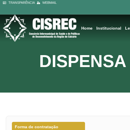
Ir
TRANSPARÊNCIA
WEBMAIL
conteúdo
para
o
conteúdo
Home
Institucional
Le
DISPENSA 
Forma de contratação