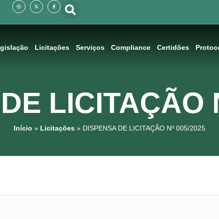
I
X
F
n
-
a
s
t
c
t
w
e
a
i
b
g
t
o
r
t
o
a
e
k
m
r
-
f
gislação
Licitações
Serviços
Compliance
Certidões
Protoc
DE LICITAÇÃO N
Início
»
Licitações
»
DISPENSA DE LICITAÇÃO Nº 005/2025