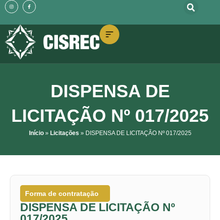
o
I
F
Ir
n
a
conteúdo
s
c
t
e
para
a
b
g
o
o
r
o
a
k
m
-
conteúdo
f
DISPENSA DE
LICITAÇÃO Nº 017/2025
Início
»
Licitações
»
DISPENSA DE LICITAÇÃO Nº 017/2025
Forma de contratação
DISPENSA DE LICITAÇÃO Nº
017/2025