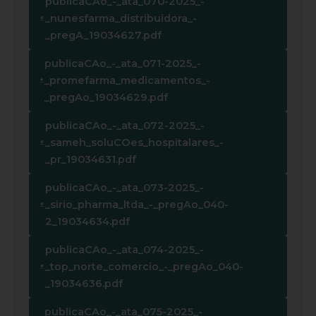
publicaCAo_-_ata_070-2025_-
_nunesfarma_distribuidora_-
_pregA_19034627.pdf
publicaCAo_-_ata_071-2025_-
_promefarma_medicamentos_-
_pregAo_19034629.pdf
publicaCAo_-_ata_072-2025_-
_sameh_soluCOes_hospitalares_-
_pr_19034631.pdf
publicaCAo_-_ata_073-2025_-
_sirio_pharma_ltda_-_pregAo_040-
2_19034634.pdf
publicaCAo_-_ata_074-2025_-
_top_norte_comercio_-_pregAo_040-
_19034636.pdf
publicaCAo_-_ata_075-2025_-