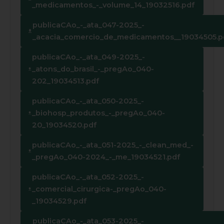
_medicamentos_-_volume_14_19032516.pdf
publicaCAo_-_ata_047-2025_-
_acacia_comercio_de_medicamentos__19034505.p
publicaCAo_-_ata_049-2025_-
_atons_do_brasil_-_pregAo_040-
202_19034513.pdf
publicaCAo_-_ata_050-2025_-
_biohosp_produtos_-_pregAo_040-
20_19034520.pdf
publicaCAo_-_ata_051-2025_-_clean_med_-
_pregAo_040-2024_-_me_19034521.pdf
publicaCAo_-_ata_052-2025_-
_comercial_cirurgica-_pregAo_040-
_19034529.pdf
publicaCAo_-_ata_053-2025_-